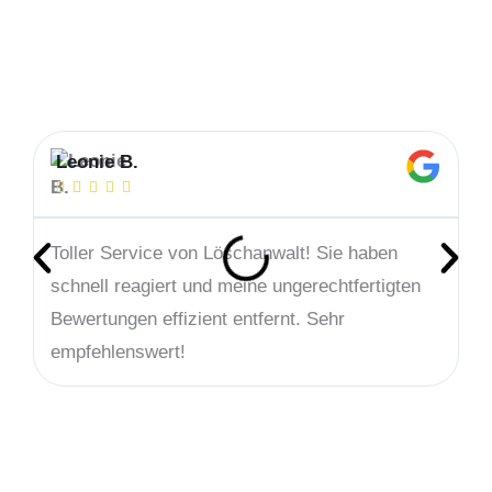
Leonie B.
T






Toller Service von Löschanwalt! Sie haben
B
schnell reagiert und meine ungerechtfertigten
m
Bewertungen effizient entfernt. Sehr
s
empfehlenswert!