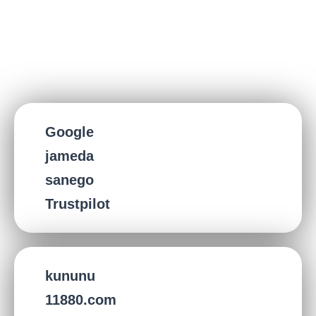
Google
jameda
sanego
Trustpilot
kununu
11880.com